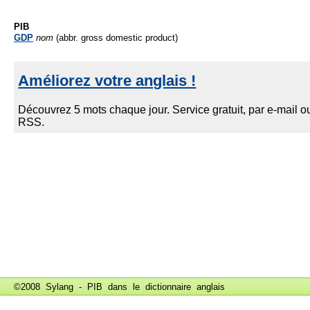
PIB
GDP
nom
(abbr. gross domestic product)
©2008 Sylang - PIB dans le
dictionnaire anglais