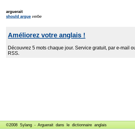
arguerait
should argue
verbe
©2008 Sylang - Arguerait dans le
dictionnaire anglais