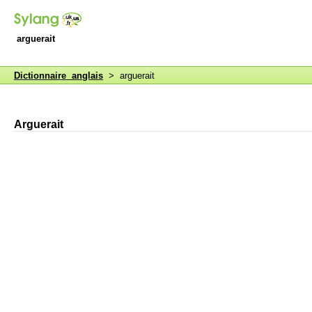
arguerait
Dictionnaire anglais
> arguerait
Arguerait