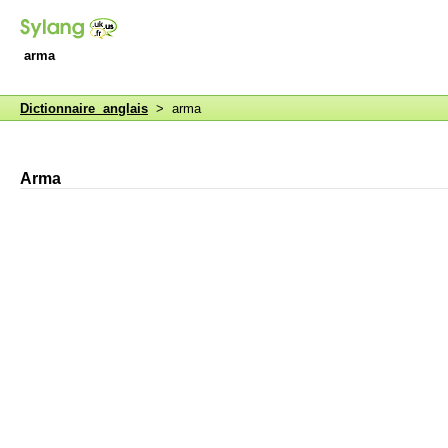
arma
Dictionnaire anglais
> arma
Arma