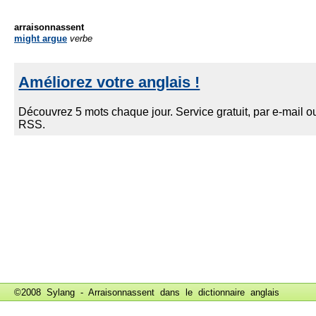
arraisonnassent
might argue
verbe
©2008 Sylang - Arraisonnassent dans le
dictionnaire anglais