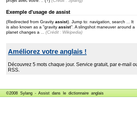
projet avec votre. .. (?)
(Crédit : Sylang)
Exemple d'usage de assist
(Redirected from Gravity
assist
). Jump to: navigation, search ... It
is also known as a "gravity
assist
". A slingshot maneuver around a
planet changes a ...
(Crédit : Wikipedia)
©2008 Sylang - Assist dans le
dictionnaire anglais