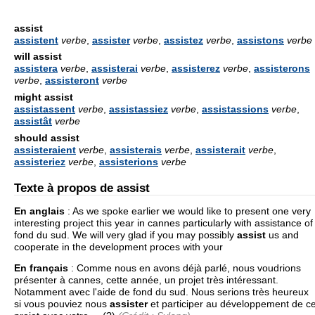
assist
assistent
verbe
,
assister
verbe
,
assistez
verbe
,
assistons
verbe
will assist
assistera
verbe
,
assisterai
verbe
,
assisterez
verbe
,
assisterons
verbe
,
assisteront
verbe
might assist
assistassent
verbe
,
assistassiez
verbe
,
assistassions
verbe
,
assistât
verbe
should assist
assisteraient
verbe
,
assisterais
verbe
,
assisterait
verbe
,
assisteriez
verbe
,
assisterions
verbe
Texte à propos de assist
En anglais
:
As we spoke earlier we would like to present one very
interesting project this year in cannes particularly with assistance of
fond du sud. We will very glad if you may possibly
assist
us and
cooperate in the development proces with your
En français
:
Comme nous en avons déjà parlé, nous voudrions
présenter à cannes, cette année, un projet très intéressant.
Notamment avec l'aide de fond du sud. Nous serions très heureux
si vous pouviez nous
assister
et participer au développement de c