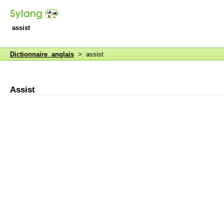
assist
Dictionnaire anglais
> assist
Assist