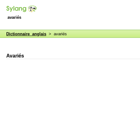
avariés
Dictionnaire anglais
> avariés
Avariés