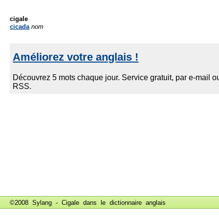
cigale
cicada
nom
©2008 Sylang - Cigale dans le
dictionnaire anglais