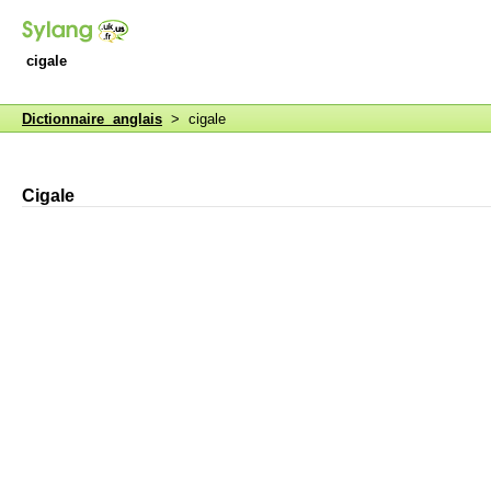
cigale
Dictionnaire anglais
> cigale
Cigale