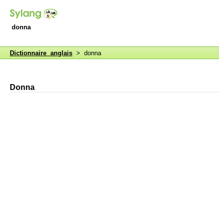
donna
Dictionnaire anglais
> donna
Donna