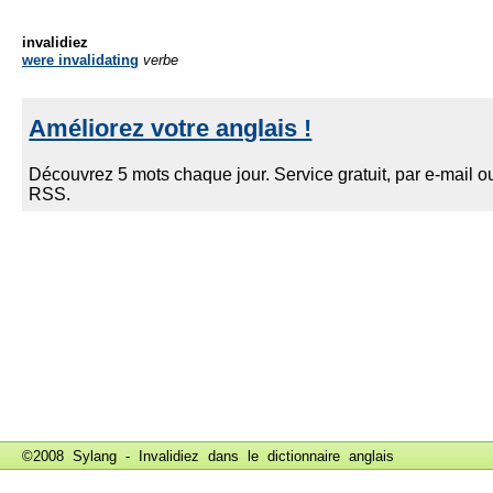
invalidiez
were invalidating
verbe
©2008 Sylang - Invalidiez dans le
dictionnaire anglais