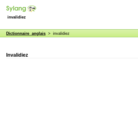
invalidiez
Dictionnaire anglais
> invalidiez
Invalidiez