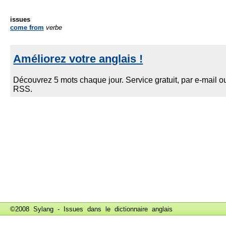
issues
come from
verbe
©2008 Sylang - Issues dans le
dictionnaire anglais