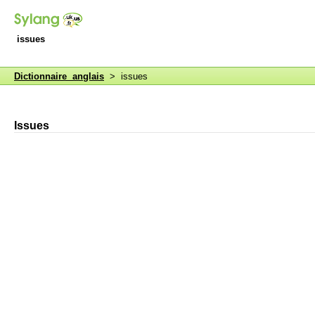
issues
Dictionnaire anglais
> issues
Issues