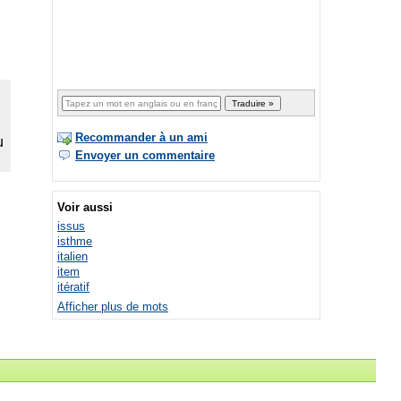
Recommander à un ami
Envoyer un commentaire
Voir aussi
issus
isthme
italien
item
itératif
Afficher plus de mots