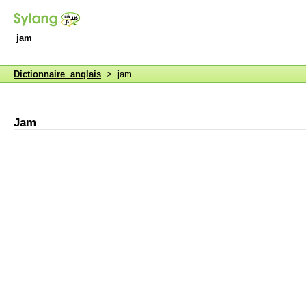
jam
Dictionnaire anglais
> jam
Jam