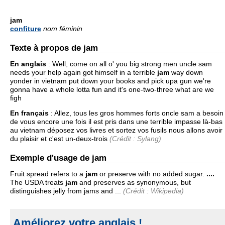
jam
confiture
nom féminin
Texte à propos de jam
En anglais
:
Well, come on all o' you big strong men uncle sam
needs your help again got himself in a terrible
jam
way down
yonder in vietnam put down your books and pick upa gun we're
gonna have a whole lotta fun and it's one-two-three what are we
figh
En français
:
Allez, tous les gros hommes forts oncle sam a besoin
de vous encore une fois il est pris dans une terrible impasse là-bas
au vietnam déposez vos livres et sortez vos fusils nous allons avoir
du plaisir et c'est un-deux-trois
(Crédit : Sylang)
Exemple d'usage de jam
Fruit spread refers to a
jam
or preserve with no added sugar.
....
The USDA treats
jam
and preserves as synonymous, but
distinguishes jelly from jams and ...
(Crédit : Wikipedia)