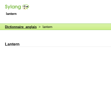
lantern
Dictionnaire anglais
> lantern
Lantern