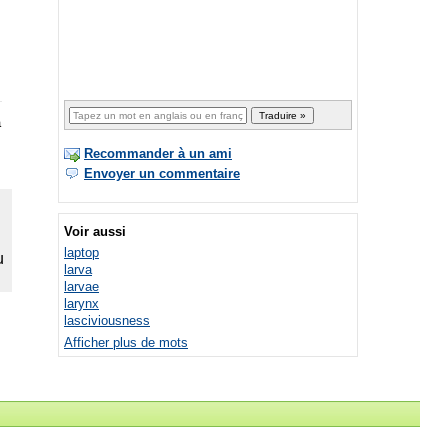
a
Recommander à un ami
Envoyer un commentaire
Voir aussi
laptop
larva
larvae
larynx
lasciviousness
Afficher plus de mots