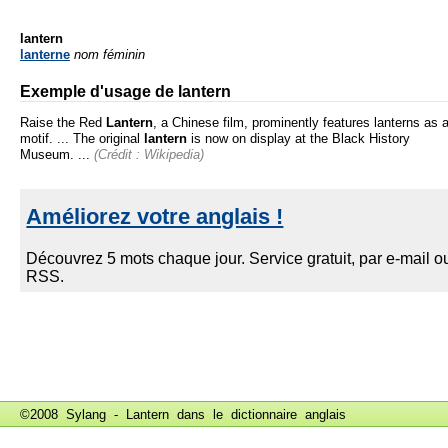
lantern
lanterne
nom féminin
Exemple d'usage de lantern
Raise the Red
Lantern
, a Chinese film, prominently features lanterns as 
motif. ... The original
lantern
is now on display at the Black History
Museum. ...
(Crédit : Wikipedia)
©2008 Sylang - Lantern dans le
dictionnaire anglais