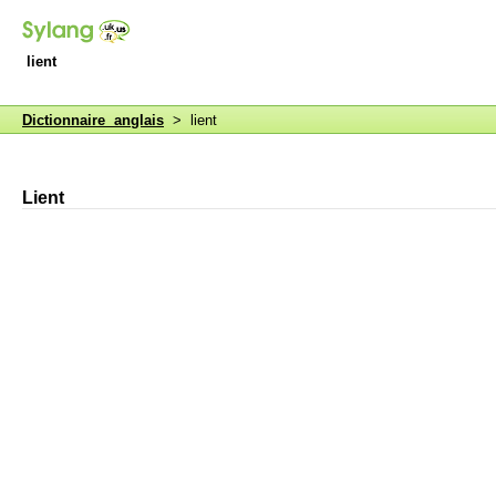
lient
Dictionnaire anglais
> lient
Lient