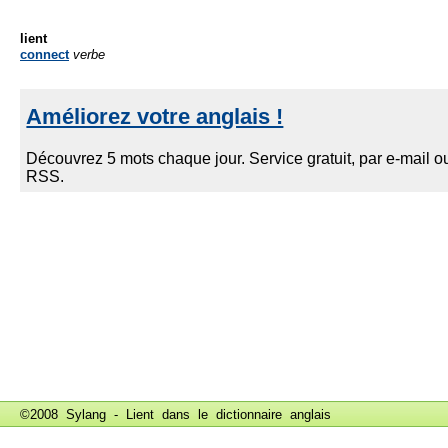
lient
connect
verbe
©2008 Sylang - Lient dans le
dictionnaire anglais