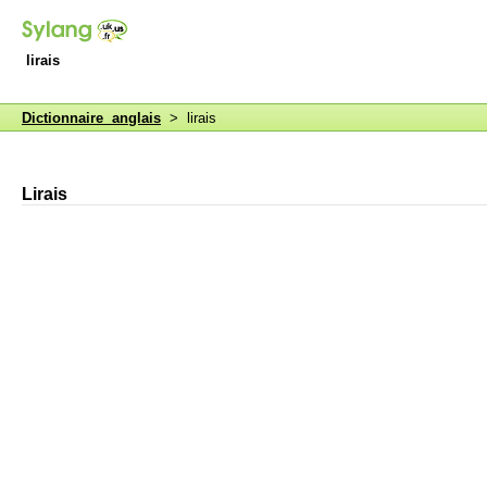
lirais
Dictionnaire anglais
> lirais
Lirais