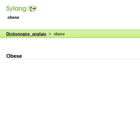
obese
Dictionnaire anglais
> obese
Obese