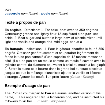
pan
casserole
nom féminin
,
poele
nom féminin
Texte à propos de pan
En anglais
:
Directions: 1. For cake, heat oven to 350 degrees.
Generously grease and lightly flour 12-cup fluted tube
pan
; set
aside. 2. Beat sugar and butter in large bowl of electric mixer until
light add vanilla and orange rind. Add eggs, one at a
En français
:
Indications : 1. Pour le gâteau, chauffez le four à 350
degrés. Graissez généreusement et saupoudrer légèrement de
farine le tube pan cannelé d'une capacité de 12 tasses; mettez de
côté. (Le tube pan est un moule comme un moule à savarin avec le
cylindre central du diametre équivalent à celui du moule à kouglopf)
2. Battre le sucre et le beurre dans le grand bol du fouet électique
jusqu'à ce que le mélange blanchisse ajouter la vanille et l'écorce
d'orange. Ajouter les oeufs, l'un près l'autre
(Crédit : Sylang)
Exemple d'usage de pan
The Roman counterpart to
Pan
is Faunus, another version of his
name, ... This angered
Pan
, a lecherous god, and he instructed his
followers to kill her. ...
(Crédit : Wikipedia)