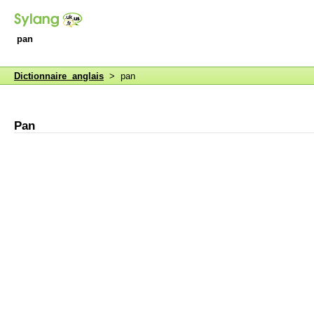
pan
Dictionnaire anglais
> pan
Pan