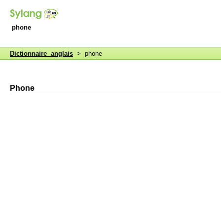
phone
Dictionnaire anglais
> phone
Phone