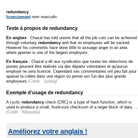
redundancy
licenciement
nom masculin
Texte à propos de redundancy
En anglais
:
Chazal has told unions that all the job cuts can be achieved
through voluntary
redundancy
and that no employees will be sacked.
However his comments have done little to assuage anger in an area
where pperrier is one of the largest employers.
En français
:
Chazal a dit aux syndicatss que toutes les réductions de
postes peuvent être réalisés via des départs volontaires et qu'aucun
employé ne sera licencié. Cependant ses commentaires ont peu fait pour
apaiser la colère dans une région où perrier est l'un des plus grands
employeurs
(Crédit : Sylang)
Exemple d'usage de redundancy
A cyclic
redundancy
check (CRC) is a type of hash function, which is
used to produce a small, fixed-size checksum of a larger block of data, ...
(Crédit : Wikipedia)