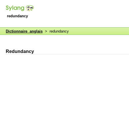
redundancy
Dictionnaire anglais
> redundancy
Redundancy