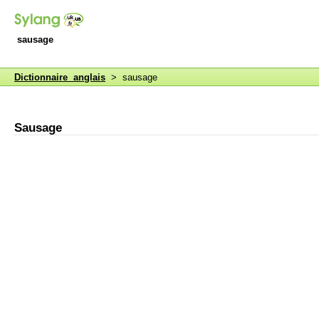
sausage
Dictionnaire anglais
> sausage
Sausage