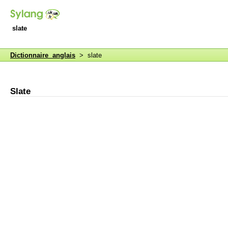
slate
Dictionnaire anglais
> slate
Slate