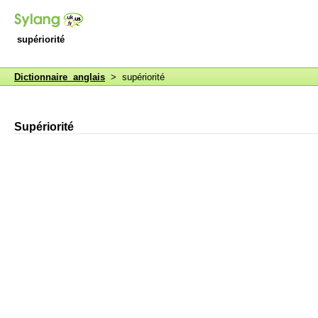
supériorité
Dictionnaire anglais
> supériorité
Supériorité