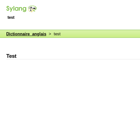
test
Dictionnaire anglais
> test
Test