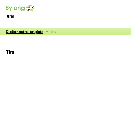
tirai
Dictionnaire anglais
> tirai
Tirai