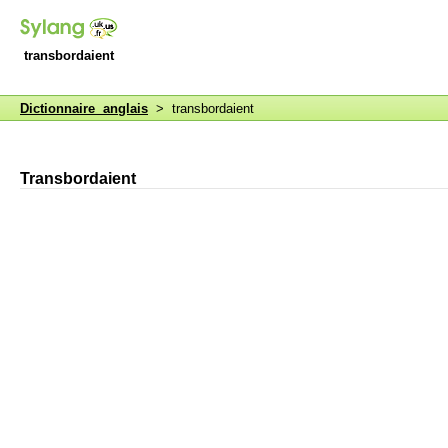
transbordaient
Dictionnaire anglais
> transbordaient
Transbordaient