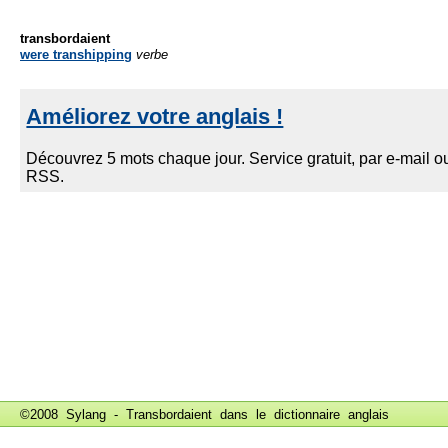
transbordaient
were transhipping
verbe
©2008 Sylang - Transbordaient dans le
dictionnaire anglais