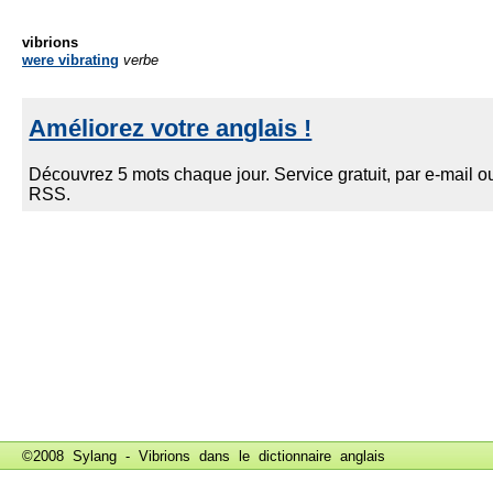
vibrions
were vibrating
verbe
©2008 Sylang - Vibrions dans le
dictionnaire anglais