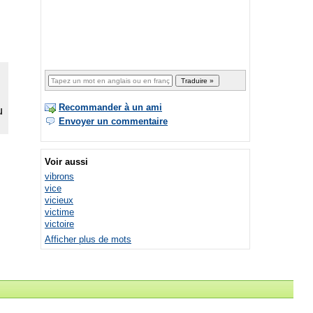
Recommander à un ami
Envoyer un commentaire
Voir aussi
vibrons
vice
vicieux
victime
victoire
Afficher plus de mots