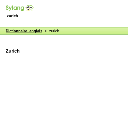
zurich
Dictionnaire anglais
> zurich
Zurich