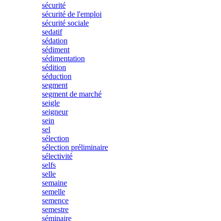
sécurité
sécurité de l'emploi
sécurité sociale
sedatif
sédation
sédiment
sédimentation
sédition
séduction
segment
segment de marché
seigle
seigneur
sein
sel
sélection
sélection préliminaire
sélectivité
selfs
selle
semaine
semelle
semence
semestre
séminaire