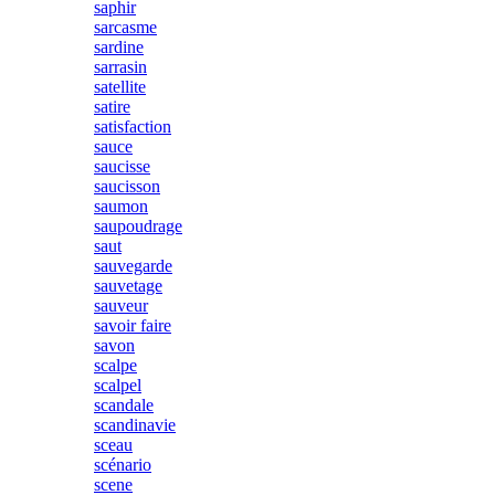
saphir
sarcasme
sardine
sarrasin
satellite
satire
satisfaction
sauce
saucisse
saucisson
saumon
saupoudrage
saut
sauvegarde
sauvetage
sauveur
savoir faire
savon
scalpe
scalpel
scandale
scandinavie
sceau
scénario
scene