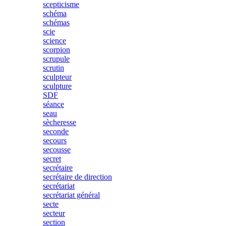
scepticisme
schéma
schémas
scie
science
scorpion
scrupule
scrutin
sculpteur
sculpture
SDF
séance
seau
sècheresse
seconde
secours
secousse
secret
secrétaire
secrétaire de direction
secrétariat
secrétariat général
secte
secteur
section