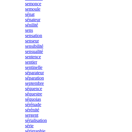
semonce
semoule
sénat
sénateur
sénilité
sens
sensation
senseur
sensibilité
sensualité
sentence
sentier
sentinelle
séparateur
séparation
septembre
séquence
séquestre
séquoias
sérénade
sérénité
sergent
sérialisation
série
sérigraphie