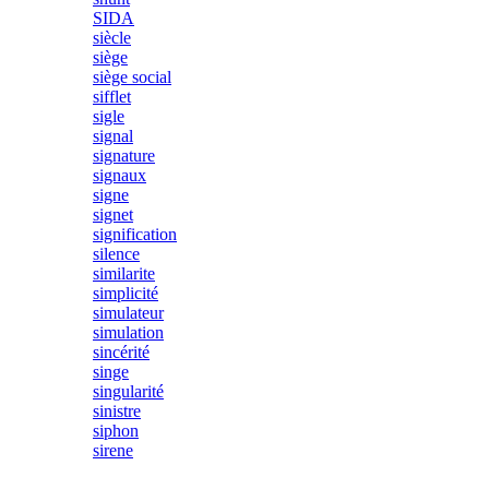
SIDA
siècle
siège
siège social
sifflet
sigle
signal
signature
signaux
signe
signet
signification
silence
similarite
simplicité
simulateur
simulation
sincérité
singe
singularité
sinistre
siphon
sirene