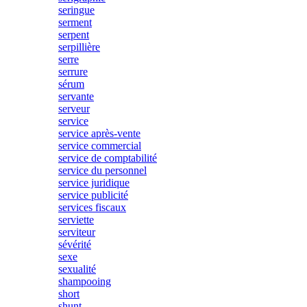
seringue
serment
serpent
serpillière
serre
serrure
sérum
servante
serveur
service
service après-vente
service commercial
service de comptabilité
service du personnel
service juridique
service publicité
services fiscaux
serviette
serviteur
sévérité
sexe
sexualité
shampooing
short
shunt