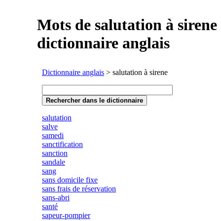
Mots de salutation à sirene
dictionnaire anglais
Dictionnaire anglais
> salutation à sirene
salutation
salve
samedi
sanctification
sanction
sandale
sang
sans domicile fixe
sans frais de réservation
sans-abri
santé
sapeur-pompier