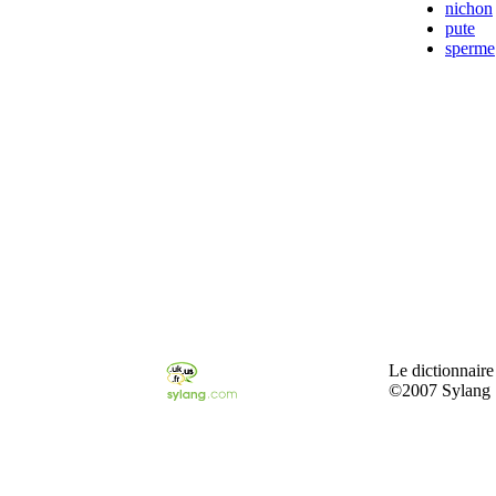
nichon
pute
sperme
Le dictionnaire
©2007 Sylang