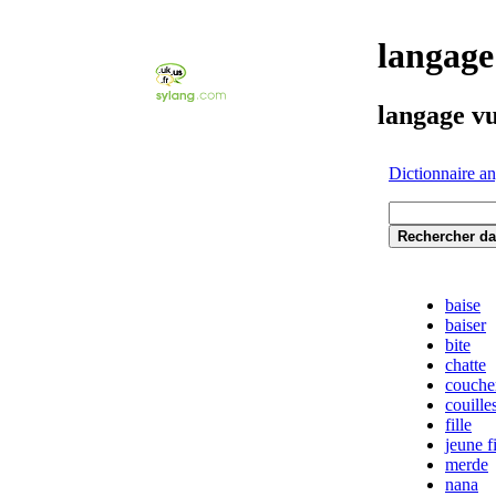
langage
langage vu
Dictionnaire an
baise
baiser
bite
chatte
couche
couille
fille
jeune fi
merde
nana