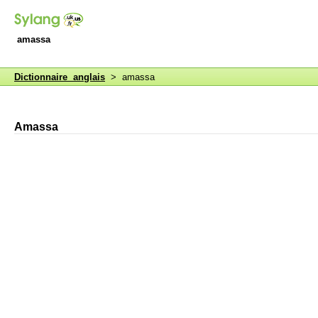
amassa
Dictionnaire anglais
> amassa
Amassa