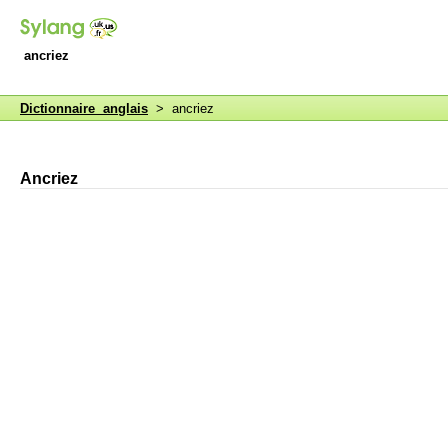
ancriez
Dictionnaire anglais
> ancriez
Ancriez