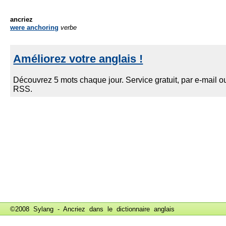
ancriez
were anchoring
verbe
©2008 Sylang - Ancriez dans le
dictionnaire anglais