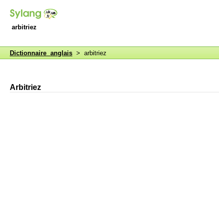
arbitriez
Dictionnaire anglais
> arbitriez
Arbitriez