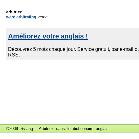
arbitriez
were arbitrating
verbe
©2008 Sylang - Arbitriez dans le
dictionnaire anglais