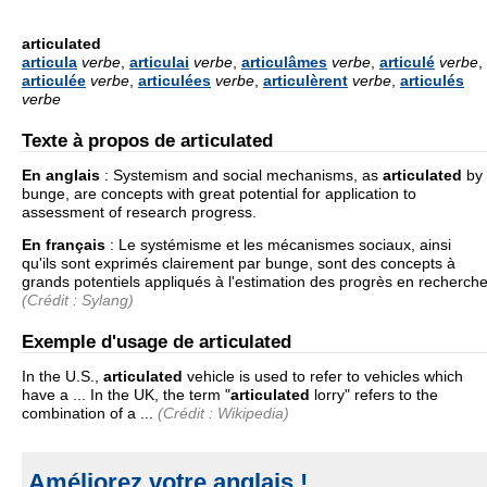
articulated
articula
verbe
,
articulai
verbe
,
articulâmes
verbe
,
articulé
verbe
,
articulée
verbe
,
articulées
verbe
,
articulèrent
verbe
,
articulés
verbe
Texte à propos de articulated
En anglais
:
Systemism and social mechanisms, as
articulated
by
bunge, are concepts with great potential for application to
assessment of research progress.
En français
:
Le systémisme et les mécanismes sociaux, ainsi
qu'ils sont exprimés clairement par bunge, sont des concepts à
grands potentiels appliqués à l'estimation des progrès en recherch
(Crédit : Sylang)
Exemple d'usage de articulated
In the U.S.,
articulated
vehicle is used to refer to vehicles which
have a ... In the UK, the term "
articulated
lorry" refers to the
combination of a ...
(Crédit : Wikipedia)