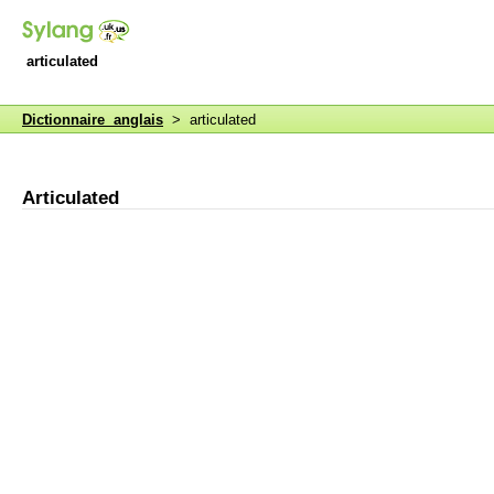
articulated
Dictionnaire anglais
> articulated
Articulated