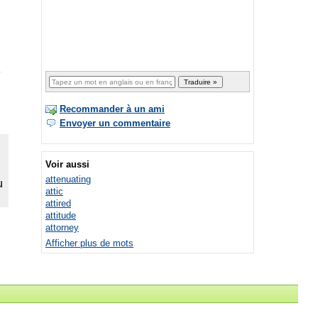
Recommander à un ami
Envoyer un commentaire
Voir aussi
attenuating
attic
attired
attitude
attorney
Afficher plus de mots