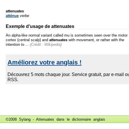
attenuates
atténue
verbe
Exemple d'usage de attenuates
An alpha-like normal variant called mu is sometimes seen over the motor
cortex (central scalp) and
attenuates
with movement, or rather with the
intention to ...
(Crédit : Wikipedia)
©2008 Sylang - Attenuates dans le
dictionnaire anglais