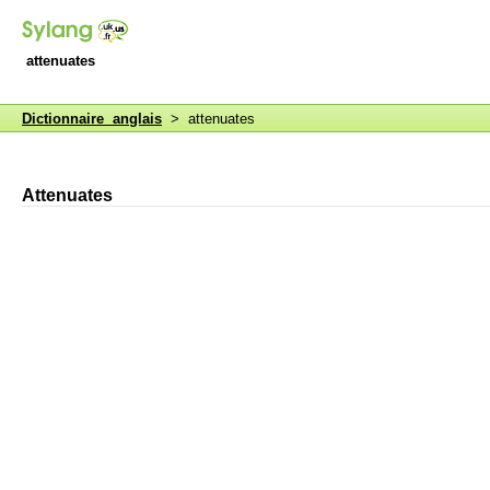
attenuates
Dictionnaire anglais
> attenuates
Attenuates