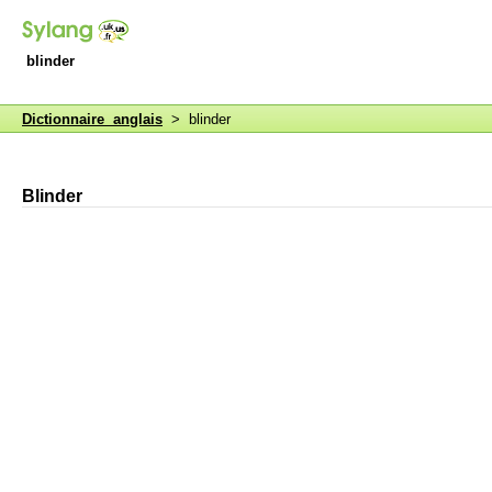
blinder
Dictionnaire anglais
> blinder
Blinder