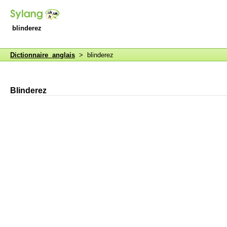
blinderez
Dictionnaire anglais
> blinderez
Blinderez