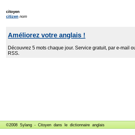
citoyen
citizen
nom
©2008 Sylang - Citoyen dans le
dictionnaire anglais