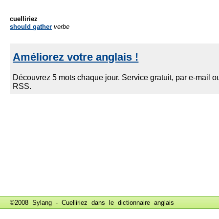
cuelliriez
should gather
verbe
©2008 Sylang - Cuelliriez dans le
dictionnaire anglais