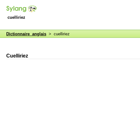
cuelliriez
Dictionnaire anglais
> cuelliriez
Cuelliriez