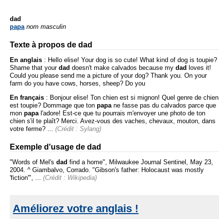
dad
papa
nom masculin
Texte à propos de dad
En anglais
:
Hello elise! Your dog is so cute! What kind of dog is toupie?
Shame that your
dad
doesn't make calvados because my
dad
loves it!
Could you please send me a picture of your dog? Thank you. On your
farm do you have cows, horses, sheep? Do you
En français
:
Bonjour elise! Ton chien est si mignon! Quel genre de chien
est toupie? Dommage que ton
papa
ne fasse pas du calvados parce que
mon
papa
l'adore! Est-ce que tu pourrais m'envoyer une photo de ton
chien s'il te plaît? Merci. Avez-vous des vaches, chevaux, mouton, dans
votre ferme? ...
(Crédit : Sylang)
Exemple d'usage de dad
"Words of Mel's
dad
find a home", Milwaukee Journal Sentinel, May 23,
2004. ^ Giambalvo, Corrado. "Gibson's father: Holocaust was mostly
'fiction'", ...
(Crédit : Wikipedia)