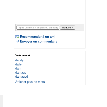
Recommander à un ami
Envoyer un commentaire
Voir aussi
daddy
daily
dam
damage
damaged
Afficher plus de mots