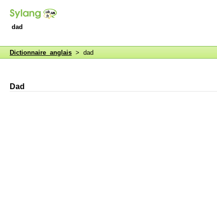
dad
Dictionnaire anglais
> dad
Dad