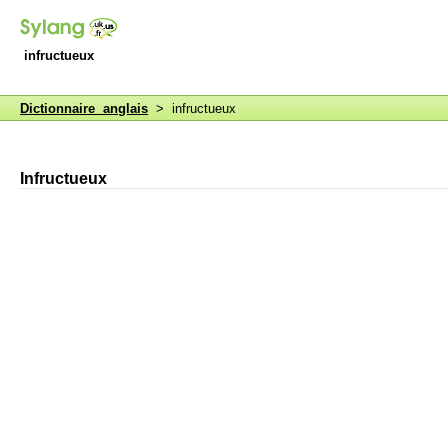
infructueux
Dictionnaire anglais
> infructueux
Infructueux