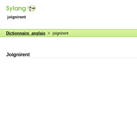
joignirent
Dictionnaire anglais
> joignirent
Joignirent