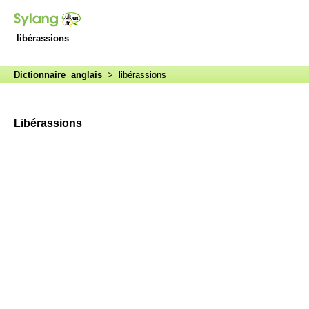
libérassions
Dictionnaire anglais
> libérassions
Libérassions