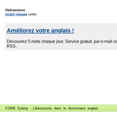
libérassions
might release
verbe
©2008 Sylang - Libérassions dans le
dictionnaire anglais