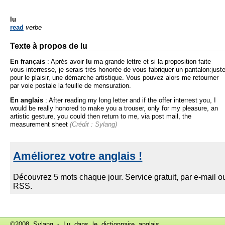
lu
read
verbe
Texte à propos de lu
En français
:
Aprés avoir
lu
ma grande lettre et si la proposition faite
vous interresse, je serais trés honorée de vous fabriquer un pantalon:just
pour le plaisir, une démarche artistique. Vous pouvez alors me retourner
par voie postale la feuille de mensuration.
En anglais
:
After reading my long letter and if the offer interrest you, I
would be really honored to make you a trouser, only for my pleasure, an
artistic gesture, you could then return to me, via post mail, the
measurement sheet
(Crédit : Sylang)
©2008 Sylang - Lu dans le
dictionnaire anglais