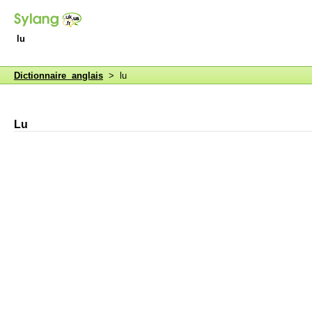
lu
Dictionnaire anglais
> lu
Lu