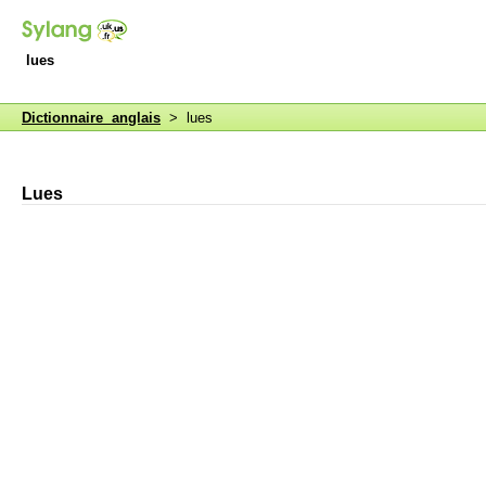
lues
Dictionnaire anglais
> lues
Lues