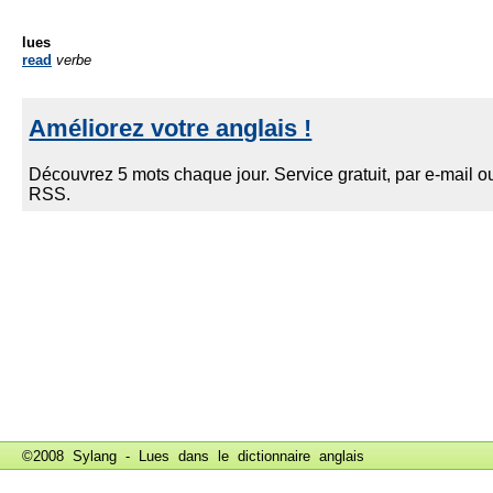
lues
read
verbe
©2008 Sylang - Lues dans le
dictionnaire anglais