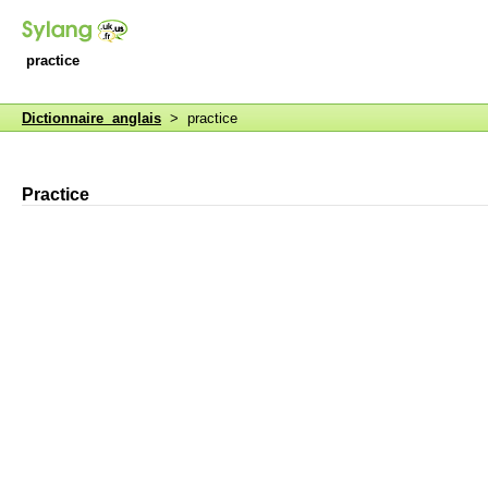
practice
Dictionnaire anglais
> practice
Practice