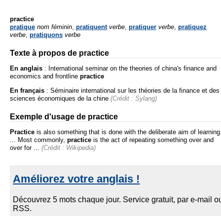
practice
pratique
nom féminin
,
pratiquent
verbe
,
pratiquer
verbe
,
pratiquez
verbe
,
pratiquons
verbe
Texte à propos de practice
En anglais
:
International seminar on the theories of china's finance and
economics and frontline
practice
En français
:
Séminaire international sur les théories de la finance et des
sciences économiques de la chine
(Crédit : Sylang)
Exemple d'usage de practice
Practice
is also something that is done with the deliberate aim of learning
... Most commonly,
practice
is the act of repeating something over and
over for ...
(Crédit : Wikipedia)