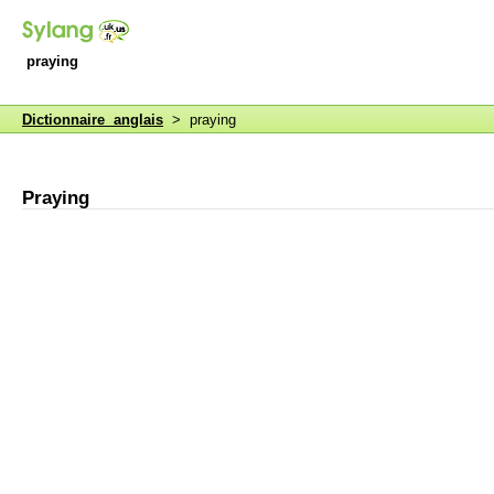
praying
Dictionnaire anglais
> praying
Praying