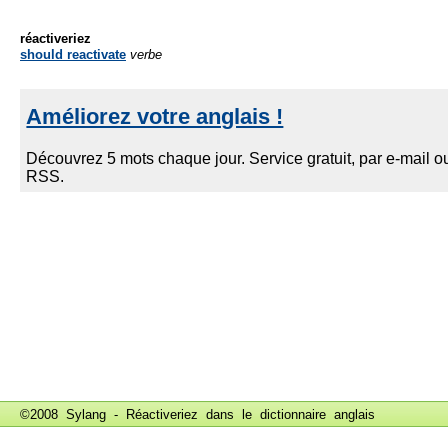
réactiveriez
should reactivate
verbe
©2008 Sylang - Réactiveriez dans le
dictionnaire anglais