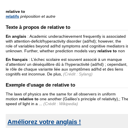
relative to
relatifs
préposition et autre
Texte à propos de relative to
En anglais
:
Academic underachievement frequently is associated
with attention-deficit/hyperactivity disorder (ad/hd); however, the
role of variables beyond ad/hd symptoms and cognitive mediators i
unknown. Further, whether prediction models vary
relative to
non
En français
:
L’échec scolaire est souvent associé à un manque
d’attention/ un déséquilibre dû à l’hyperactivité (ad/hd) ; cependant,
le rôle de chaque variante liée aux symptômes ad/hd et des liens
cognitifs est inconnue. De plus,
(Crédit : Sylang)
Exemple d'usage de relative to
The laws of physics are the same for all observers in uniform
motion
relative to
one another (Galileo's principle of relativity),; Th
speed of light in a ...
(Crédit : Wikipedia)