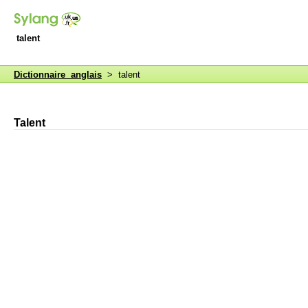
talent
Dictionnaire anglais
> talent
Talent