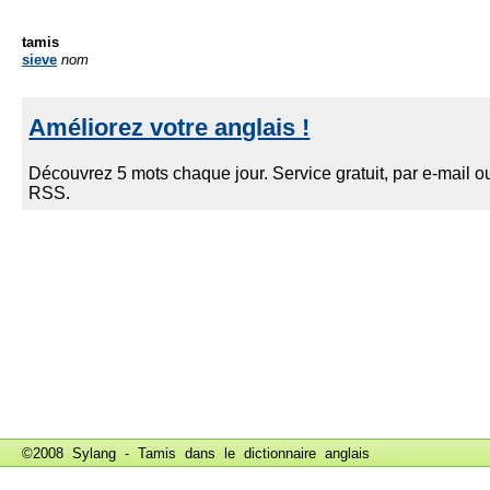
tamis
sieve
nom
©2008 Sylang - Tamis dans le
dictionnaire anglais