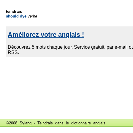
teindrais
should dye
verbe
©2008 Sylang - Teindrais dans le
dictionnaire anglais