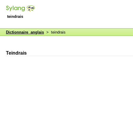
teindrais
Dictionnaire anglais
> teindrais
Teindrais